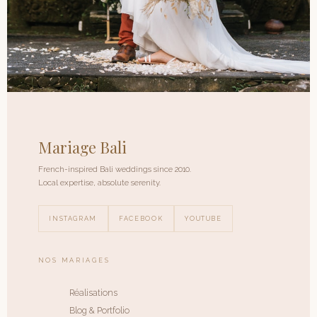
Mariage Bali
French-inspired Bali weddings since 2010.
Local expertise, absolute serenity.
INSTAGRAM
FACEBOOK
YOUTUBE
NOS MARIAGES
Réalisations
Blog & Portfolio