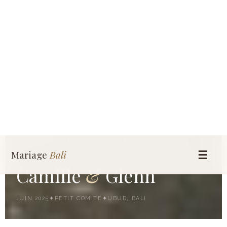
MARIAGE INTIME À UBUD · TEMPLE EN PLEINE
NATURE
Camille
&
Glenn
JUIN 2025
✦
PETIT COMITÉ
✦
UBUD, BALI