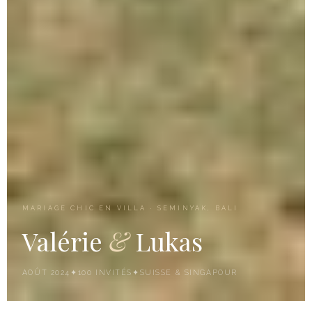
MARIAGE CHIC EN VILLA · SEMINYAK, BALI
Valérie
&
Lukas
AOÛT 2024
✦
100 INVITÉS
✦
SUISSE & SINGAPOUR